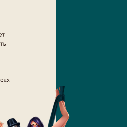
ет
ать
есах