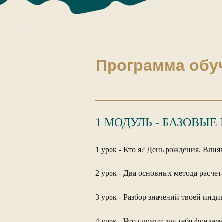
Программа обу
1 МОДУЛЬ - БАЗОВЫ
1 урок - Кто я? День рождения. Влия
2 урок
- Два основных метода расче
3 урок - Разбор значений твоей инд
4 урок - Что служит для тебя фундам